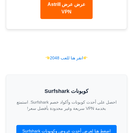
عرض عرض Astrill
VPN
انقر هنا للعب 2048
كوبونات Surfshark
احصل على أحدث كوبونات وأكواد خصم Surfshark. استمتع
بخدمة VPN سريعة وغير محدودة بأفضل سعر!
اضغط هنا لعرض أحدث عروض وكوبونات Surfshark