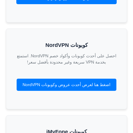
كوبونات NordVPN
احصل على أحدث كوبونات وأكواد خصم NordVPN. استمتع
بخدمة VPN سريعة وغير محدودة بأفضل سعر!
اضغط هنا لعرض أحدث عروض وكوبونات NordVPN
كوبونات iMyFone