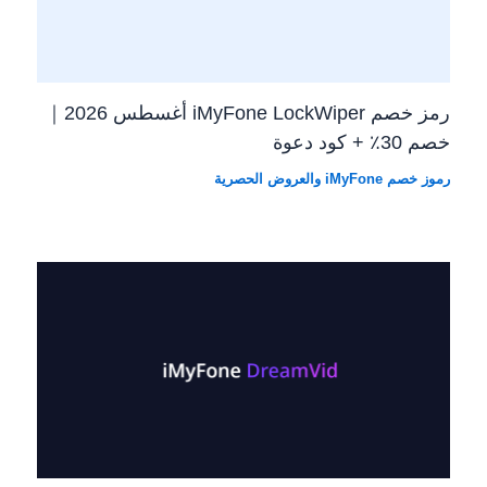
رمز خصم iMyFone LockWiper أغسطس 2026｜
خصم 30٪ + كود دعوة
رموز خصم iMyFone والعروض الحصرية