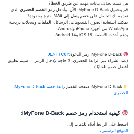
هل قمت بحذف بيانات مهمة عن طريق الخطأ؟
قم بتحميل iMyFone D-Back الآن، وأدخل
رمز الخصم الحصري
الذي
نقدمه لك لتحصل على
خصم يصل إلى 30%
لفترة محدودة!
يمكنك استعادة الصور، الفيديوهات، الرسائل، الملفات وسجلات دردشة
WhatsApp من أجهزة iPhone وAndroid.
يدعم أحدث الأنظمة: iOS 18 وAndroid 14.
iMyFone D-Back رمز الدعوة:
JENTTC8Y
(عند الشراء عبر الرابط الحصري، لا حاجة لإدخال الرمز — سيتم تطبيق
أفضل خصم تلقائيًا.)
iMyFone D-Back صفحة الخصم:
رابط خصم iMyFone D-Back
الحصري
كيفية استخدام رمز خصم iMyFone D-Back:
اضغط على الرابط أدناه للذهاب إلى
الموقع الرسمي
،