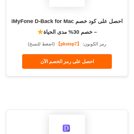
احصل على كود خصم iMyFone D-Back for Mac
– خصم 30% مدى الحياة
رمز الكوبون:
【pkstep7】
(اضغط للنسخ)
احصل على رمز الخصم الآن