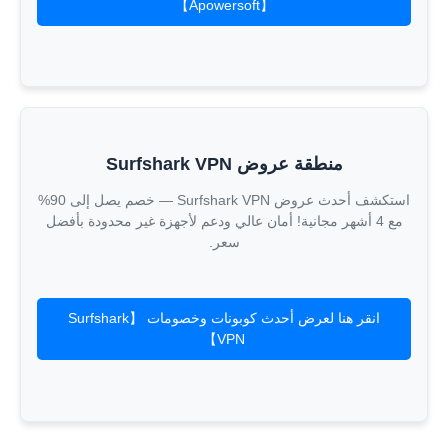
【Apowersoft】
منطقة عروض Surfshark VPN
استكشف أحدث عروض Surfshark VPN — خصم يصل إلى 90%
مع 4 أشهر مجانية! أمان عالي ودعم لأجهزة غير محدودة بأفضل
سعر.
انقر هنا لعرض أحدث كوبونات وخصومات 【Surfshark
VPN】