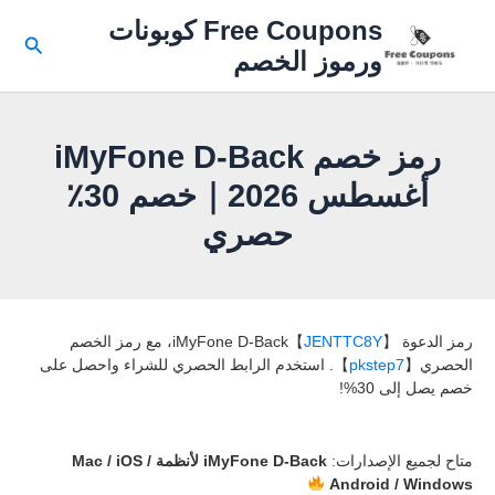
خطي
Free Coupons كوبونات
لى
البحث
ورموز الخصم
لمحتوى
رمز خصم iMyFone D-Back
أغسطس 2026｜خصم 30٪
حصري
رمز الدعوة iMyFone D-Back【
JENTTC8Y
】، مع رمز الخصم
الحصري【
pkstep7
】. استخدم الرابط الحصري للشراء واحصل على
خصم يصل إلى 30%!
متاح لجميع الإصدارات:
iMyFone D-Back لأنظمة Mac / iOS /
Android / Windows