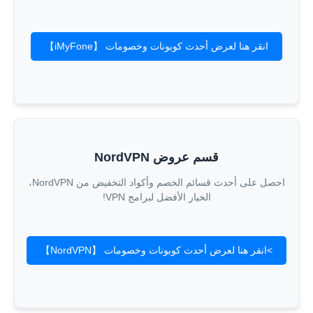
انقر هنا لعرض أحدث كوبونات وخصومات 【iMyFone】
قسم عروض NordVPN
احصل على أحدث قسائم الخصم وأكواد التخفيض من NordVPN،
الخيار الأفضل لبرامج VPN!
>انقر هنا لعرض أحدث كوبونات وخصومات 【NordVPN】