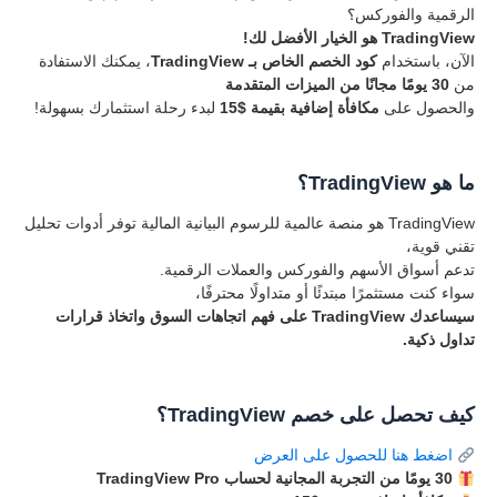
الرقمية والفوركس؟
TradingView هو الخيار الأفضل لك!
الآن، باستخدام
كود الخصم الخاص بـ TradingView
، يمكنك الاستفادة
من
30 يومًا مجانًا من الميزات المتقدمة
والحصول على
مكافأة إضافية بقيمة $15
لبدء رحلة استثمارك بسهولة!
ما هو TradingView؟
TradingView هو منصة عالمية للرسوم البيانية المالية توفر أدوات تحليل
تقني قوية،
تدعم أسواق الأسهم والفوركس والعملات الرقمية.
سواء كنت مستثمرًا مبتدئًا أو متداولًا محترفًا،
سيساعدك TradingView على فهم اتجاهات السوق واتخاذ قرارات
تداول ذكية.
كيف تحصل على خصم TradingView؟
اضغط هنا للحصول على العرض
30 يومًا من التجربة المجانية لحساب TradingView Pro