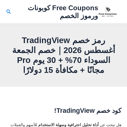
خطي
Free Coupons كوبونات
لى
البحث
ورموز الخصم
لمحتوى
رمز خصم TradingView
أغسطس 2026｜خصم الجمعة
السوداء 70% + 30 يوم Pro
مجانًا + مكافأة 15 دولارًا
كود خصم TradingView!
هل تبحث عن
أداة تحليل احترافية وسهلة الاستخدام
للأسهم والعملات