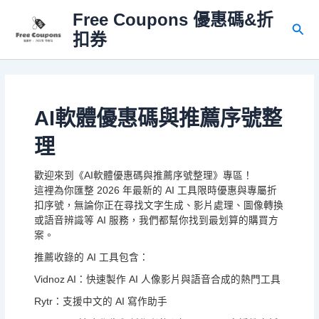
跳
Free Coupons 優惠碼&折
至
搜
扣券
主
尋
要
內
容
AI軟體優惠碼與推薦序號整
理
歡迎來到《AI軟體優惠碼與推薦序號整理》專區！
這裡為你匯整 2026 年最新的 AI 工具限時優惠與專屬折
扣序號，無論你正在尋找文字生成、影片處理、圖像轉換
或語音辨識等 AI 服務，我們都幫你找到最划算的購買方
案。
推薦收錄的 AI 工具包含：
Vidnoz AI：快速製作 AI 人像影片與語音合成的熱門工具
Rytr：支援中文的 AI 寫作助手