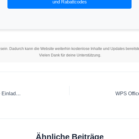
und Rabattcodes
 sein. Dadurch kann die Website weiterhin kostenlose Inhalte und Updates bereitste
Vielen Dank für deine Unterstützung.
iMyFone LockWiper Gutschein August 2026｜30 % Rabatt + Einladungscode
Ähnliche Beiträge