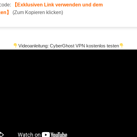
code:
【Exklusiven Link verwenden und dem
lgen】
(Zum Kopieren klicken)
Videoanleitung: CyberGhost VPN kostenlos testen