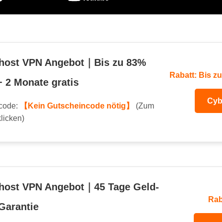
host VPN Angebot｜Bis zu 83%
Rabatt: Bis z
+ 2 Monate gratis
Cyb
code:
【Kein Gutscheincode nötig】
(Zum
licken)
host VPN Angebot｜45 Tage Geld-
Rab
Garantie