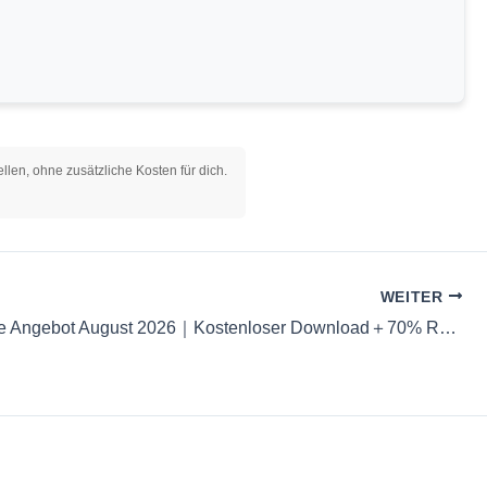
llen, ohne zusätzliche Kosten für dich.
WEITER
WPS Office Angebot August 2026｜Kostenloser Download＋70% Rabatt auf die Pro-Version für begrenzte Zeit