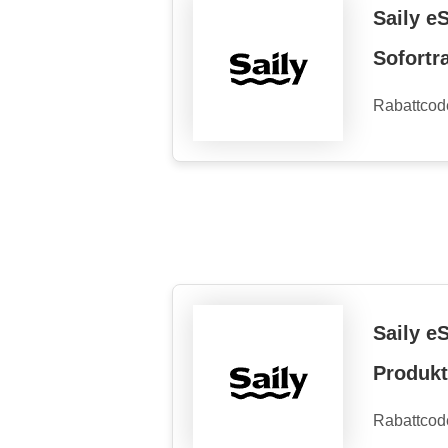
Saily e
Sofortr
Rabattcod
Saily e
Produk
Rabattcod