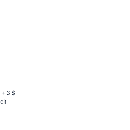
 + 3 $
eit