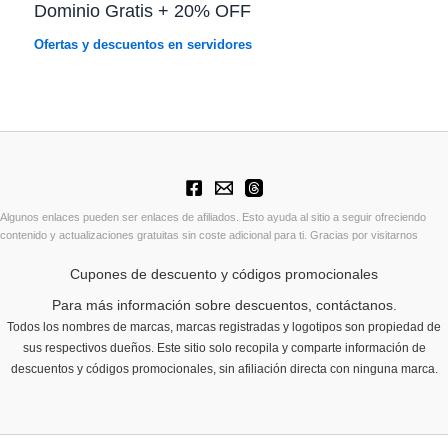
Dominio Gratis + 20% OFF
Ofertas y descuentos en servidores
Algunos enlaces pueden ser enlaces de afiliados. Esto ayuda al sitio a seguir ofreciendo
contenido y actualizaciones gratuitas sin coste adicional para ti. Gracias por visitarnos
Cupones de descuento y códigos promocionales
Para más información sobre descuentos, contáctanos.
Todos los nombres de marcas, marcas registradas y logotipos son propiedad de
sus respectivos dueños. Este sitio solo recopila y comparte información de
descuentos y códigos promocionales, sin afiliación directa con ninguna marca.