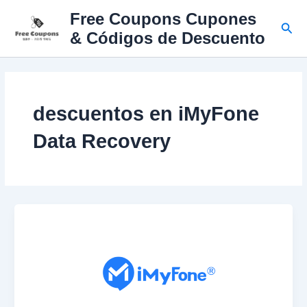
Ir
Free Coupons Cupones
al
Busc
& Códigos de Descuento
contenido
descuentos en iMyFone
Data Recovery