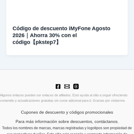
Código de descuento iMyFone Agosto
2026｜Ahorra 30% con el
código【pkstep7】
Algunos enlaces pueden ser enlaces de afiliados. Esto ayuda al sitio a seguir ofreciendo
contenido y actualizaciones gratuitas sin coste adicional para ti. Gracias por visitarnos
Cupones de descuento y códigos promocionales
Para más información sobre descuentos, contáctanos.
Todos los nombres de marcas, marcas registradas y logotipos son propiedad de