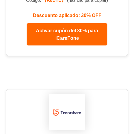
Código:
【A8DTE】
(haz clic para copiar)
Descuento aplicado: 30% OFF
Activar cupón del 30% para
iCareFone