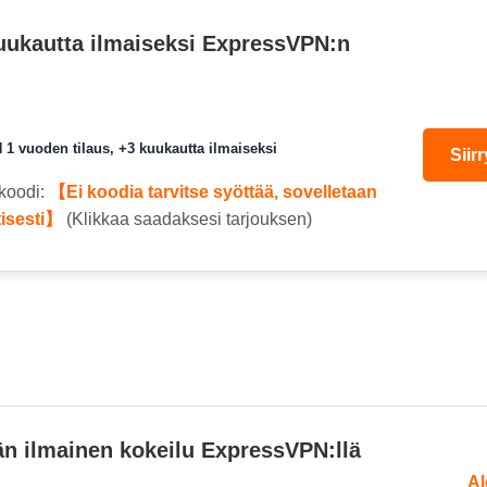
uukautta ilmaiseksi ExpressVPN:n
1 vuoden tilaus, +3 kuukautta ilmaiseksi
Siir
koodi:
【Ei koodia tarvitse syöttää, sovelletaan
isesti】
(Klikkaa saadaksesi tarjouksen)
än ilmainen kokeilu ExpressVPN:llä
Al