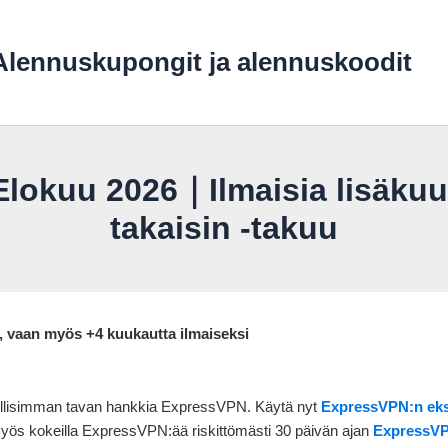
lennuskupongit ja alennuskoodit
lokuu 2026｜Ilmaisia lisäkuu
takaisin -takuu
, vaan myös +4 kuukautta ilmaiseksi
dullisimman tavan hankkia ExpressVPN. Käytä nyt
ExpressVPN:n eksk
myös kokeilla ExpressVPN:ää riskittömästi 30 päivän ajan
ExpressVPN