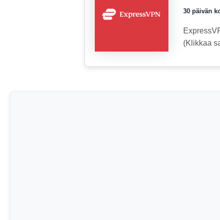
30 päivän ko
ExpressV
(Klikkaa s