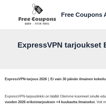
Siirry
sisältöön
Free Coupons A
ExpressVPN tarjoukset E
ExpressVPN-tarjous 2026｜Ei vain 30 päivän ilmainen kokeilu
ExpressVPN-tarjouslinkki on täällä! Olemme koonneet sinulle e
vuoden 2026 erikoistarjouksen +4 kuukautta ilmaiseksi
. Voit 