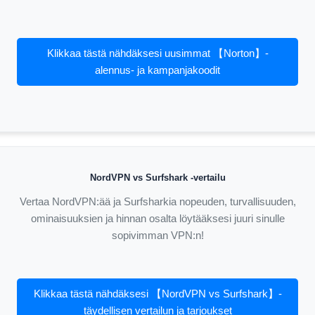
Klikkaa tästä nähdäksesi uusimmat 【Norton】-
alennus- ja kampanjakoodit
NordVPN vs Surfshark -vertailu
Vertaa NordVPN:ää ja Surfsharkia nopeuden, turvallisuuden,
ominaisuuksien ja hinnan osalta löytääksesi juuri sinulle
sopivimman VPN:n!
Klikkaa tästä nähdäksesi 【NordVPN vs Surfshark】-
täydellisen vertailun ja tarjoukset