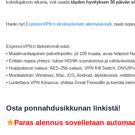
kokeilujakson aikana, voit saada
täyden hyvityksen 30 päivän si
Hanki nyt
ExpressVPN:n eksklusiivinen alennuskoodi
, nauti nop
ExpressVPN:n tärkeimmät edut:
• Maailmanlaajuinen palvelinpeitto: yli 105 maata, avaa helposti N
• Erittäin nopea yhteys: tukee HD/4K-suoratoistoa ja vähäviiveist
• Huipputason salaus: AES-256-salaus, VPN Kill Switch, DNS/IP
• Monilaitetuki: Windows, Mac, iOS, Android, älytelevisiot, reititti
• Luotettava VPN Kiinassa: ohittaa Great Firewallin ja kiertää intern
Osta ponnahdusikkunan linkistä!
Paras alennus sovelletaan automaat