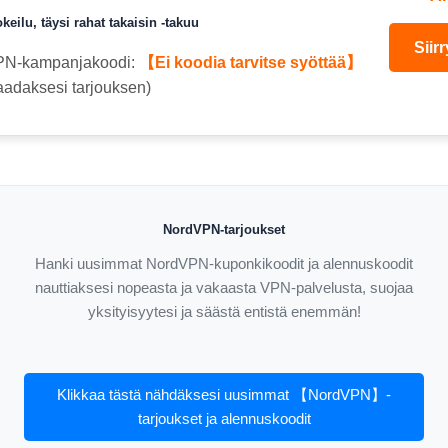
keilu, täysi rahat takaisin -takuu
Siir
PN-kampanjakoodi:
【Ei koodia tarvitse syöttää】
aadaksesi tarjouksen)
NordVPN-tarjoukset
Hanki uusimmat NordVPN-kuponkikoodit ja alennuskoodit
nauttiaksesi nopeasta ja vakaasta VPN-palvelusta, suojaa
yksityisyytesi ja säästä entistä enemmän!
Klikkaa tästä nähdäksesi uusimmat 【NordVPN】-
tarjoukset ja alennuskoodit