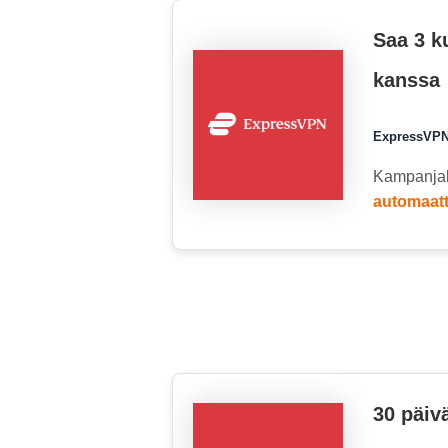
Saa 3 k
kanssa
ExpressVPN 
Kampanja
automaatt
30 päiv