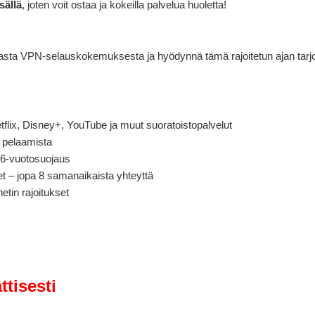
sällä
, joten voit ostaa ja kokeilla palvelua huoletta!
easta VPN-selauskokemuksesta ja hyödynnä tämä rajoitetun ajan tarj
etflix, Disney+, YouTube ja muut suoratoistopalvelut
ä pelaamista
v6-vuotosuojaus
met – jopa 8 samanaikaista yhteyttä
etin rajoitukset
tisesti