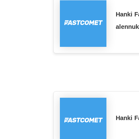
Hanki F
alennuk
Hanki F