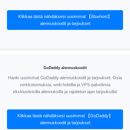
Klikkaa tästä nähdäksesi uusimmat 【Bluehost】
alennuskoodit ja tarjoukset
GoDaddy alennuskoodit
Hanki uusimmat GoDaddy-alennuskoodit ja tarjoukset. Osta
verkkotunnuksia, web-hotellia ja VPS-palvelimia
eksklusiivisilla alennuksilla ja rajoitetun ajan tarjouksilla!
Klikkaa tästä nähdäksesi uusimmat 【GoDaddy】
alennuskoodit ja tarjoukset