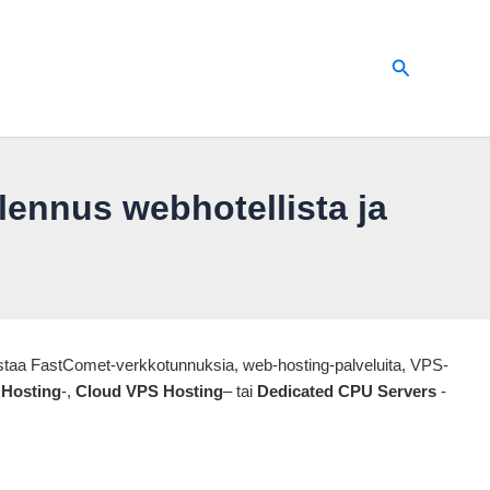
Hae
ennus webhotellista ja
staa FastComet-verkkotunnuksia, web-hosting-palveluita, VPS-
 Hosting
-,
Cloud VPS Hosting
– tai
Dedicated CPU Servers
-