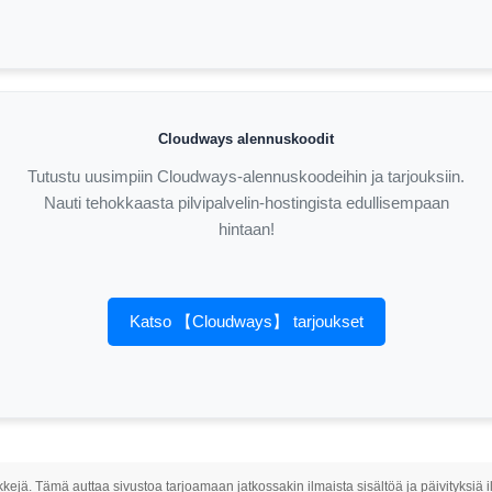
Cloudways alennuskoodit
Tutustu uusimpiin Cloudways-alennuskoodeihin ja tarjouksiin.
Nauti tehokkaasta pilvipalvelin-hostingista edullisempaan
hintaan!
Katso 【Cloudways】 tarjoukset
inkkejä. Tämä auttaa sivustoa tarjoamaan jatkossakin ilmaista sisältöä ja päivityksiä 