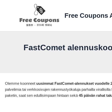
Siirry
sisältöön
Free Coupons A
FastComet alennuskood
Olemme koonneet
uusimmat FastComet-alennukset vuodelle 
palvelimia tai verkkosivujen rakennustyökaluja parhailla virallisill
paketin, saat sen edullisimpaan hintaan sekä
45 päivän rahat tak