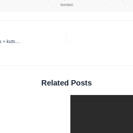
tuestasi.
iMyFone MirrorTo alennuskoodi Elokuu 2026｜30 % alennus + kutsukoodi
Related Posts