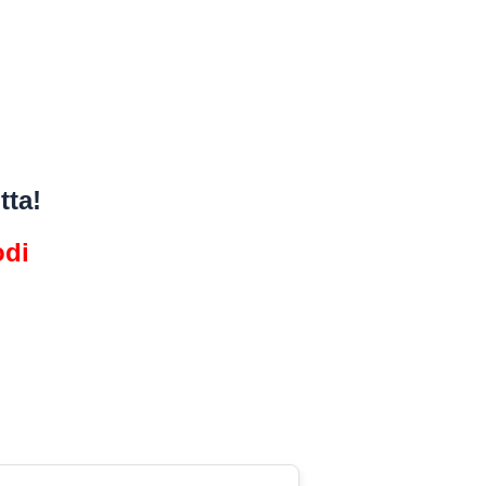
tta!
odi