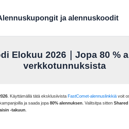
lennuskupongit ja alennuskoodit
i Elokuu 2026｜Jopa 80 % al
verkkotunnuksista
2026
. Käyttämällä tätä eksklusiivista
FastComet-alennuslinkkiä
voit o
a kampanjoilla ja saada jopa
80% alennuksen
. Valitsitpa sitten
Shared
aisin -takuun
.