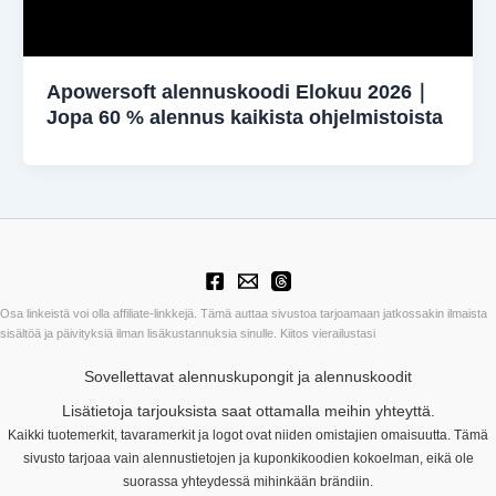
Apowersoft alennuskoodi Elokuu 2026｜
Jopa 60 % alennus kaikista ohjelmistoista
Osa linkeistä voi olla affiliate-linkkejä. Tämä auttaa sivustoa tarjoamaan jatkossakin ilmaista
sisältöä ja päivityksiä ilman lisäkustannuksia sinulle. Kiitos vierailustasi
Sovellettavat alennuskupongit ja alennuskoodit
Lisätietoja tarjouksista saat ottamalla meihin yhteyttä.
Kaikki tuotemerkit, tavaramerkit ja logot ovat niiden omistajien omaisuutta. Tämä
sivusto tarjoaa vain alennustietojen ja kuponkikoodien kokoelman, eikä ole
suorassa yhteydessä mihinkään brändiin.