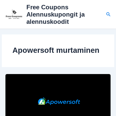
Siirry
Free Coupons
sisältöön
Hae
Alennuskupongit ja
alennuskoodit
Apowersoft murtaminen