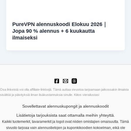
PureVPN alennuskoodi Elokuu 2026｜
Jopa 90 % alennus + 6 kuukautta
ilmaiseksi
Osa linkeistä voi olla affiliate-linkkejä. Tämä auttaa sivustoa tarjoamaan jatkossakin ilmaista
sisältöä ja päivityksiä ilman lisäkustannuksia sinulle. Kiitos vierailustasi
Sovellettavat alennuskupongit ja alennuskoodit
Lisätietoja tarjouksista saat ottamalla meihin yhteyttä.
Kaikki tuotemerkit, tavaramerkit ja logot ovat niiden omistajien omaisuutta. Tämä
sivusto tarjoaa vain alennustietojen ja kuponkikoodien kokoelman, eikä ole