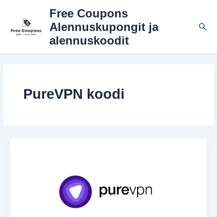
Siirry
Free Coupons
sisältöön
Hae
Alennuskupongit ja
alennuskoodit
PureVPN koodi