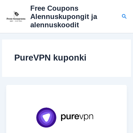
Siirry
Free Coupons
sisältöön
Hae
Alennuskupongit ja
alennuskoodit
PureVPN kuponki