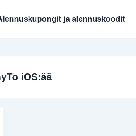
lennuskupongit ja alennuskoodit
yTo iOS:ää