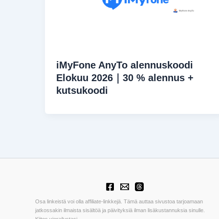
iMyFone AnyTo alennuskoodi
Elokuu 2026｜30 % alennus +
kutsukoodi
Osa linkeistä voi olla affiliate-linkkejä. Tämä auttaa sivustoa tarjoamaan
jatkossakin ilmaista sisältöä ja päivityksiä ilman lisäkustannuksia sinulle.