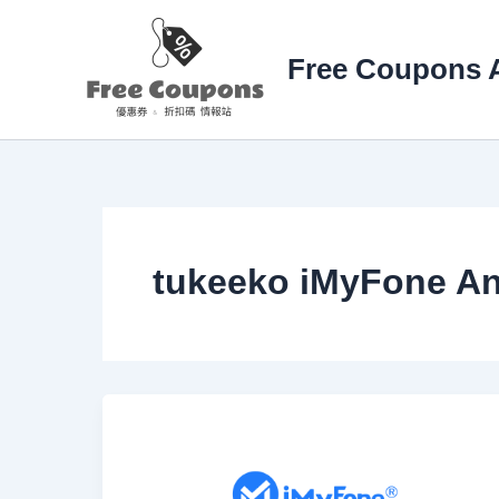
Siirry
sisältöön
Free Coupons A
tukeeko iMyFone An