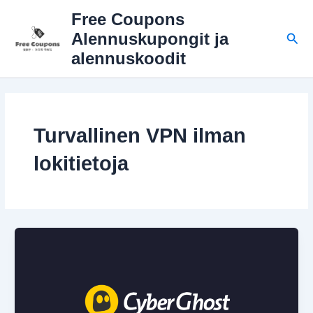
Siirry
Free Coupons
sisältöön
Hae
Alennuskupongit ja
alennuskoodit
Turvallinen VPN ilman
lokitietoja