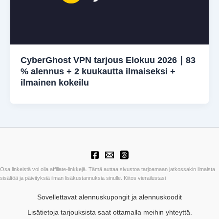
CyberGhost VPN tarjous Elokuu 2026｜83
% alennus + 2 kuukautta ilmaiseksi +
ilmainen kokeilu
Osa linkeistä voi olla affiliate-linkkejä. Tämä auttaa sivustoa tarjoamaan jatkossakin ilmaista
sisältöä ja päivityksiä ilman lisäkustannuksia sinulle. Kiitos vierailustasi
Sovellettavat alennuskupongit ja alennuskoodit
Lisätietoja tarjouksista saat ottamalla meihin yhteyttä.