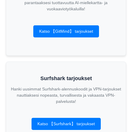
parantaaksesi tuottavuutta AI-miellekartta- ja
vuokaaviotyökaluilla!
Katso 【GitMind】 tarjoukset
Surfshark tarjoukset
Hanki uusimmat Surfshark-alennuskoodit ja VPN-tarjoukset
nauttiaksesi nopeasta, turvallisesta ja vakaasta VPN-
palvelusta!
Katso 【Surfshark】 tarjoukset