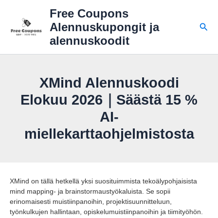
Siirry
Free Coupons
sisältöön
Hae
Alennuskupongit ja
alennuskoodit
XMind Alennuskoodi
Elokuu 2026｜Säästä 15 %
AI-
miellekarttaohjelmistosta
XMind on tällä hetkellä yksi suosituimmista tekoälypohjaisista
mind mapping- ja brainstormaustyökaluista. Se sopii
erinomaisesti muistiinpanoihin, projektisuunnitteluun,
työnkulkujen hallintaan, opiskelumuistiinpanoihin ja tiimityöhön.