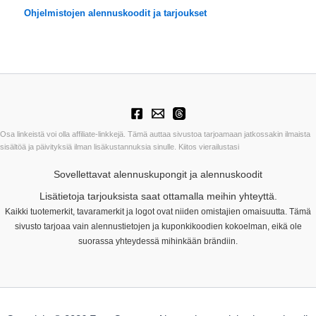
Ohjelmistojen alennuskoodit ja tarjoukset
Osa linkeistä voi olla affiliate-linkkejä. Tämä auttaa sivustoa tarjoamaan jatkossakin ilmaista
sisältöä ja päivityksiä ilman lisäkustannuksia sinulle. Kiitos vierailustasi
Sovellettavat alennuskupongit ja alennuskoodit
Lisätietoja tarjouksista saat ottamalla meihin yhteyttä.
Kaikki tuotemerkit, tavaramerkit ja logot ovat niiden omistajien omaisuutta. Tämä
sivusto tarjoaa vain alennustietojen ja kuponkikoodien kokoelman, eikä ole
suorassa yhteydessä mihinkään brändiin.