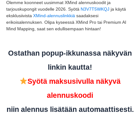
Olemme koonneet uusimmat XMind alennuskoodit ja
tarjouskupongit vuodelle 2026. Syötä
N3V7T5WKQJ
ja käytä
eksklusiivista
XMind-alennuslinkkiä
saadaksesi
erikoisalennuksen. Olipa kyseessä XMind Pro tai Premium AI
Mind Mapping, saat sen edullisempaan hintaan!
Ostathan popup-ikkunassa näkyvän
linkin kautta!
Syötä maksusivulla näkyvä
alennuskoodi
niin alennus lisätään automaattisesti.