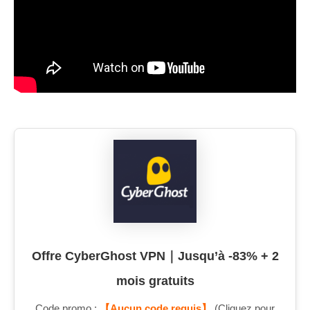
Offre CyberGhost VPN｜Jusqu’à -83% + 2
mois gratuits
Code promo :
【Aucun code requis】
(Cliquez pour