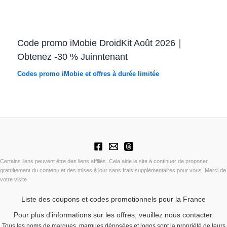
Code promo iMobie DroidKit Août 2026｜
Obtenez -30 % Juinntenant
Codes promo iMobie et offres à durée limitée
Certains liens peuvent être des liens affiliés. Cela aide le site à continuer de proposer
gratuitement du contenu et des mises à jour sans frais supplémentaires pour vous. Merci de
votre visite
Liste des coupons et codes promotionnels pour la France
Pour plus d’informations sur les offres, veuillez nous contacter.
Tous les noms de marques, marques déposées et logos sont la propriété de leurs