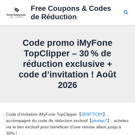
Skip
Free Coupons & Codes
to
Sear
de Réduction
content
Code promo iMyFone
TopClipper – 30 % de
réduction exclusive +
code d’invitation ! Août
2026
Code d’invitation iMyFone TopClipper【
JENTTC8Y
】,
accompagné du code de réduction exclusif【
pkstep7
】, achetez
via le lien exclusif pour bénéficier d’une remise allant jusqu’à
30% !