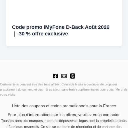
Code promo iMyFone D-Back Août 2026
｜-30 % offre exclusive
Certains liens peuvent être des liens affiliés. Cela aide le site à continuer de proposer
gratuitement du contenu et des mises à jour sans frais supplémentaires pour vous. Merci de
votre visite
Liste des coupons et codes promotionnels pour la France
Pour plus d’informations sur les offres, veuillez nous contacter.
Tous les noms de marques, marques déposées et logos sont la propriété de leurs
détenteurs respectifs. Ce site se contente de répertorier et de partager des