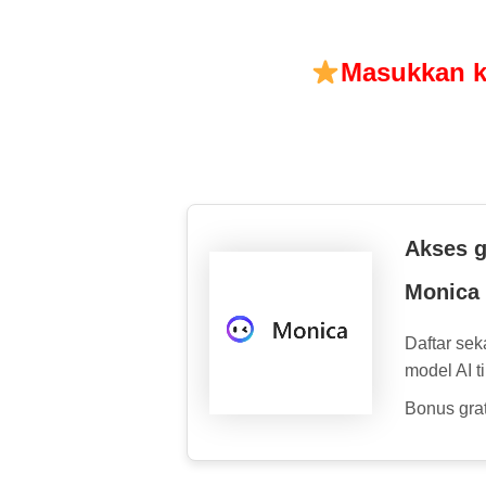
Masukkan k
Akses g
Monica
Daftar se
model AI t
Bonus grat