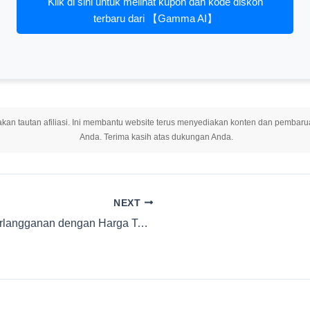
Klik di sini untuk melihat kupon dan kode diskon
terbaru dari 【Gamma AI】
an tautan afiliasi. Ini membantu website terus menyediakan konten dan pembarua
Anda. Terima kasih atas dukungan Anda.
NEXT
Penawaran Terbaik Monica AI! Cara Berlangganan dengan Harga Termurah