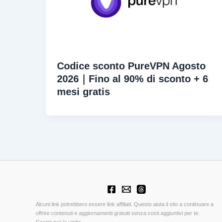
Codice sconto PureVPN Agosto
2026｜Fino al 90% di sconto + 6
mesi gratis
Alcuni link potrebbero essere link affiliati. Questo aiuta il sito a continuare a
offrire contenuti e aggiornamenti gratuiti senza costi aggiuntivi per te.