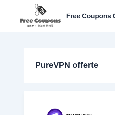
Vai
al
Free Coupons 
contenuto
PureVPN offerte