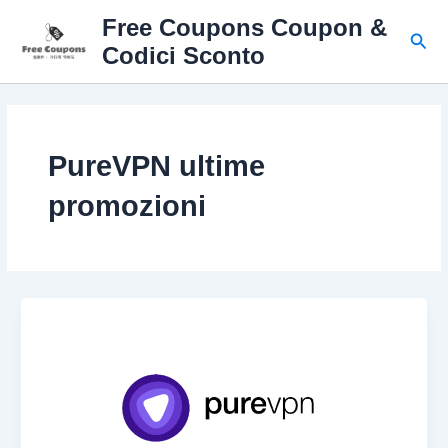
Vai
Free Coupons Coupon &
al
Cerc
Codici Sconto
contenuto
PureVPN ultime
promozioni