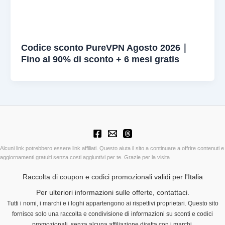
Codice sconto PureVPN Agosto 2026｜
Fino al 90% di sconto + 6 mesi gratis
Alcuni link potrebbero essere link affiliati. Questo aiuta il sito a continuare a offrire contenuti e
aggiornamenti gratuiti senza costi aggiuntivi per te. Grazie per la visita
Raccolta di coupon e codici promozionali validi per l'Italia
Per ulteriori informazioni sulle offerte, contattaci.
Tutti i nomi, i marchi e i loghi appartengono ai rispettivi proprietari. Questo sito
fornisce solo una raccolta e condivisione di informazioni su sconti e codici
promozionali, senza alcuna affiliazione diretta con i marchi.