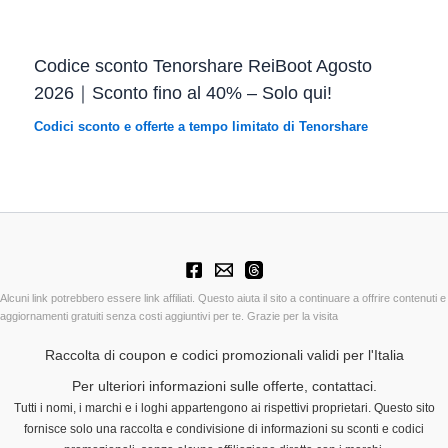
Codice sconto Tenorshare ReiBoot Agosto
2026｜Sconto fino al 40% – Solo qui!
Codici sconto e offerte a tempo limitato di Tenorshare
Alcuni link potrebbero essere link affiliati. Questo aiuta il sito a continuare a offrire contenuti e
aggiornamenti gratuiti senza costi aggiuntivi per te. Grazie per la visita
Raccolta di coupon e codici promozionali validi per l'Italia
Per ulteriori informazioni sulle offerte, contattaci.
Tutti i nomi, i marchi e i loghi appartengono ai rispettivi proprietari. Questo sito
fornisce solo una raccolta e condivisione di informazioni su sconti e codici