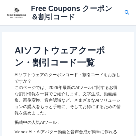
内
Free Coupons クーポン
容
検
＆割引コード
を
索
ス
キ
ッ
プ
AIソフトウェアクーポ
ン・割引コード一覧
AIソフトウェアのクーポンコード・割引コードをお探し
ですか？
このページでは、2026年最新のAIツールに関するお得
な割引情報を一覧でご紹介します。文字生成、動画編
集、画像変換、音声認識など、さまざまなAIソリューシ
ョンの購入をもっと手軽に、そしてお得にするための情
報を集めました。
掲載中の人気AIツール：
Vidnoz AI：AIアバター動画と音声合成が簡単に作れる