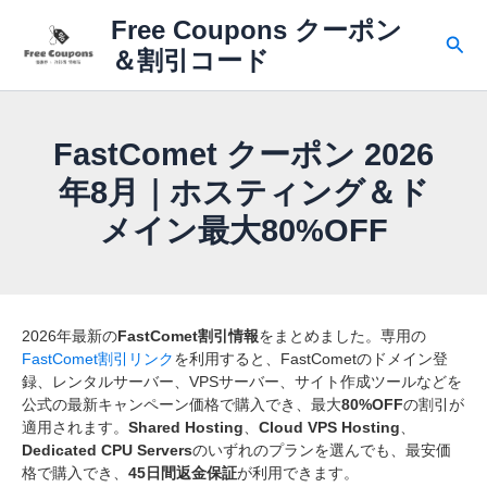
内
Free Coupons クーポン
容
検
＆割引コード
を
索
ス
キ
ッ
FastComet クーポン 2026
プ
年8月｜ホスティング＆ド
メイン最大80%OFF
2026年最新の
FastComet割引情報
をまとめました。専用の
FastComet割引リンク
を利用すると、FastCometのドメイン登
録、レンタルサーバー、VPSサーバー、サイト作成ツールなどを
公式の最新キャンペーン価格で購入でき、最大
80%OFF
の割引が
適用されます。
Shared Hosting
、
Cloud VPS Hosting
、
Dedicated CPU Servers
のいずれのプランを選んでも、最安価
格で購入でき、
45日間返金保証
が利用できます。