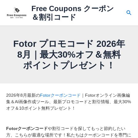
内
Free Coupons クーポン
容
検
＆割引コード
を
索
ス
キ
ッ
Fotor プロモコード 2026年
プ
8月｜最大30%オフ＆無料
ポイントプレゼント！
2026年8月最新の
Fotorクーポンコード
｜Fotorオンライン画像編
集＆AI画像作成ツール、最新プロモコードと割引情報、最大30%
オフ＆10ポイント無料プレゼント！
Fotorクーポンコード
や割引コードを探してもっと節約したい
方、こちらが最適な場所です！私たちはクーポンコードを専門に