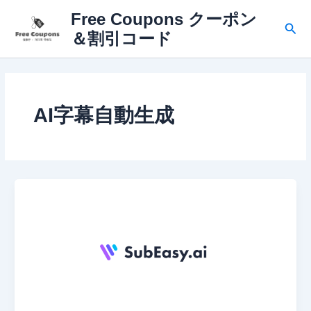
内
Free Coupons クーポン
容
検
＆割引コード
を
索
ス
キ
ッ
プ
AI字幕自動生成