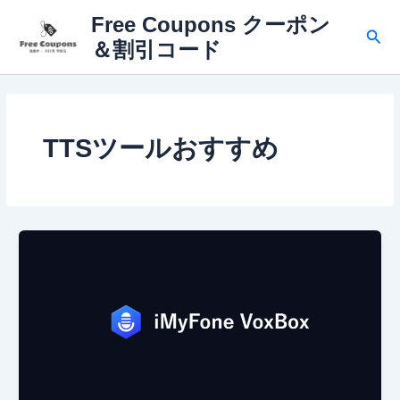
内
Free Coupons クーポン
容
検
＆割引コード
を
索
ス
キ
ッ
プ
TTSツールおすすめ