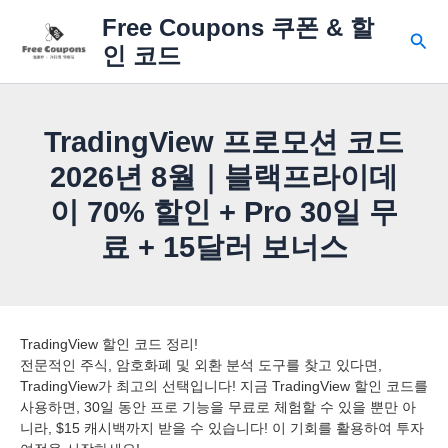
콘
Free Coupons 쿠폰 & 할
텐
검
인 코드
츠
색
로
건
너
TradingView 프로모션 코드
뛰
기
2026년 8월｜블랙프라이데
이 70% 할인 + Pro 30일 무
료 + 15달러 보너스
TradingView 할인 코드 정리!
전문적인 주식, 암호화폐 및 외환 분석 도구를 찾고 있다면,
TradingView가 최고의 선택입니다! 지금 TradingView 할인 코드를
사용하면, 30일 동안 프로 기능을 무료로 체험할 수 있을 뿐만 아
니라, $15 캐시백까지 받을 수 있습니다! 이 기회를 활용하여 투자