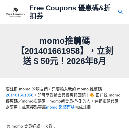
跳
Free Coupons 優惠碼&折
至
搜
扣券
主
尋
要
內
容
momo推薦碼
【201401661958】，立刻
送 $ 50元！2026年8月
要註冊 momo 的朋友們，只要輸入我的 momo 推薦碼
201401661958
，即可享受新會員優惠與回饋！
正在找 momo
優惠碼／momo推薦碼／momo新會員折扣 的人，這組推薦代碼一
定要用！或直接點專屬
momo 邀請連結
完成註冊！
momo 會員好處一次看：