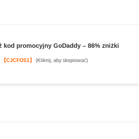
 kod promocyjny GoDaddy – 86% zniżki
:
【CJCFOS1】
(Kliknij, aby skopiować)