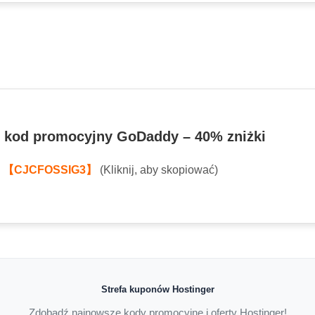
 kod promocyjny GoDaddy – 40% zniżki
:
【CJCFOSSIG3】
(Kliknij, aby skopiować)
Strefa kuponów Hostinger
Zdobądź najnowsze kody promocyjne i oferty Hostinger!