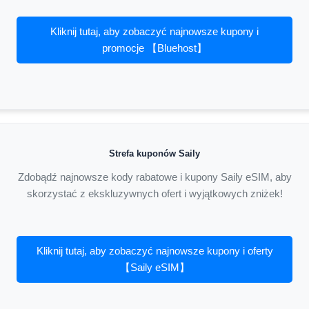
Kliknij tutaj, aby zobaczyć najnowsze kupony i
promocje 【Bluehost】
Strefa kuponów Saily
Zdobądź najnowsze kody rabatowe i kupony Saily eSIM, aby
skorzystać z ekskluzywnych ofert i wyjątkowych zniżek!
Kliknij tutaj, aby zobaczyć najnowsze kupony i oferty
【Saily eSIM】