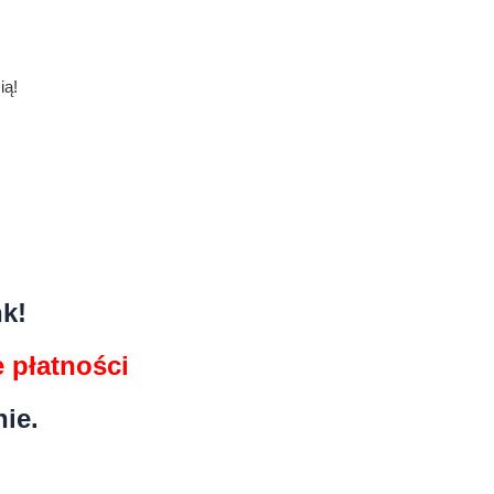
ią!
k!
 płatności
ie.