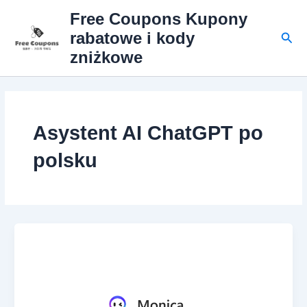
Przejdź
Free Coupons Kupony
do
Szuk
rabatowe i kody
treści
zniżkowe
Asystent AI ChatGPT po
polsku