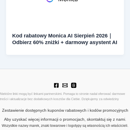
Kod rabatowy Monica AI Sierpień 2026｜
Odbierz 60% zniżki + darmowy asystent AI
Niektóre linki mogą być linkami partnerskimi. Pomaga to stronie nadal oferować darmowe
treści i aktualizacje bez dodatkowych kosztów dla Ciebie. Dziękujemy za odwiedziny
Zestawienie dostępnych kuponów rabatowych i kodów promocyjnych
Aby uzyskać więcej informacji o promocjach, skontaktuj się z nami.
Wszystkie nazwy marek, znaki towarowe i logotypy są własnością ich właścicieli.