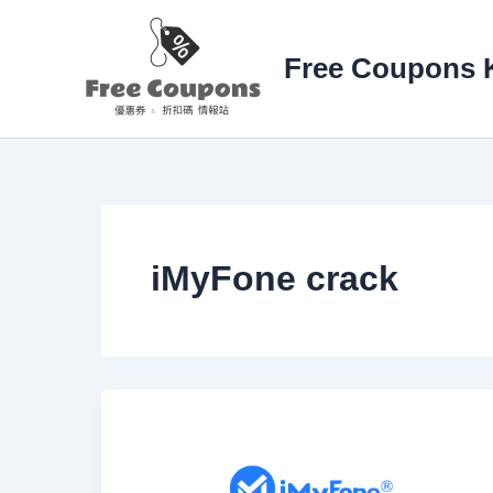
Przejdź
do
Free Coupons 
treści
iMyFone crack