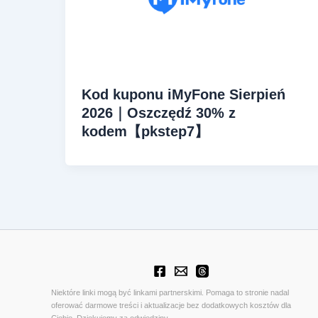
Kod kuponu iMyFone Sierpień
2026｜Oszczędź 30% z
kodem【pkstep7】
Niektóre linki mogą być linkami partnerskimi. Pomaga to stronie nadal
oferować darmowe treści i aktualizacje bez dodatkowych kosztów dla