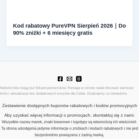
Kod rabatowy PureVPN Sierpień 2026｜Do
90% zniżki + 6 miesięcy gratis
Niektóre linki mogą być linkami partnerskimi. Pomaga to stronie nadal oferować darmowe
treści i aktualizacje bez dodatkowych kosztów dla Ciebie. Dziękujemy za odwiedziny
Zestawienie dostępnych kuponów rabatowych i kodów promocyjnych
Aby uzyskać więcej informacji o promocjach, skontaktuj się z nami.
Wszystkie nazwy marek, znaki towarowe i logotypy są własnością ich właścicieli.
Ta strona udostępnia jedynie informacje o zniżkach i kodach rabatowych i nie jest
bezpośrednio powiązana z żadną marką.