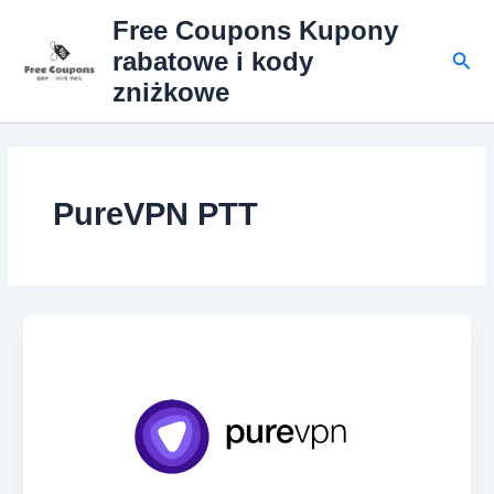
Przejdź
Free Coupons Kupony
do
Szuk
rabatowe i kody
treści
zniżkowe
PureVPN PTT