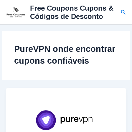
Ir
Free Coupons Cupons &
para
Pesq
Códigos de Desconto
o
conteúdo
PureVPN onde encontrar
cupons confiáveis