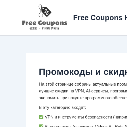
Перейти
к
Free Coupons 
содержимому
Промокоды и скидк
На этой странице собраны актуальные пром
лучшие скидки на VPN, AI-сервисы, програ
экономить при покупке программного обеспе
В эту категорию входят:
VPN и инструменты безопасности (наприм
AI-программы (например, Vidnoz AI, Rytr, G