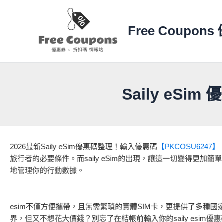
跳
至
Free Coupo
主
要
內
容
Saily eS
2026最新Saily eSim優惠碼整理！輸入優惠碼
【PKCOSU6247】
旅行者的必要條件。而saily eSim的出現，讓這一切變得更加
地管理你的行動數據。
esim不僅方便攜帶，且無需繁瑣的實體SIM卡，更提供了多種國
界，但又不想花大價錢？別忘了在結帳前輸入你的saily esim優