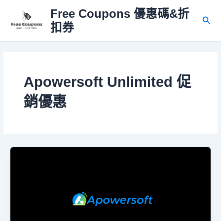
跳
Free Coupons 優惠碼&折
至
搜
扣券
主
尋
要
內
容
Apowersoft Unlimited 促
銷優惠