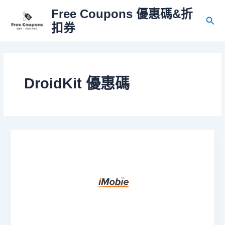
跳
Free Coupons 優惠碼&折
至
搜
扣券
主
尋
要
內
容
DroidKit 優惠碼