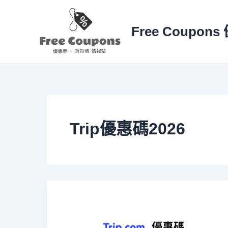
跳
至
Free Coupo
主
要
內
容
Trip優惠碼2026