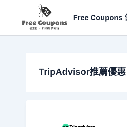
跳
至
Free Coupo
主
要
內
容
TripAdvisor推薦優惠