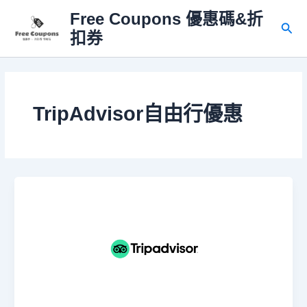
跳
Free Coupons 優惠碼&折
至
搜
扣券
主
尋
要
內
容
TripAdvisor自由行優惠