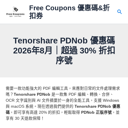
跳
Free Coupons 優惠碼&折
至
搜
扣券
主
尋
要
內
容
Tenorshare PDNob 優惠碼
2026年8月｜超過 30% 折扣
序號
需要一款功能強大的 PDF 編輯工具，來應對日常的文件處理需求
嗎？
Tenorshare PDNob
是一款集 PDF 編輯、轉換、合併、
OCR 文字識別與 AI 文件摘要於一身的全能工具，支援 Windows
與 macOS 系統。現在透過我們提供的
Tenorshare PDNob 優惠
碼
，即可享有高達 20% 的折扣，輕鬆取得
PDNob 正版序號
，並
享有 30 天退款保障！