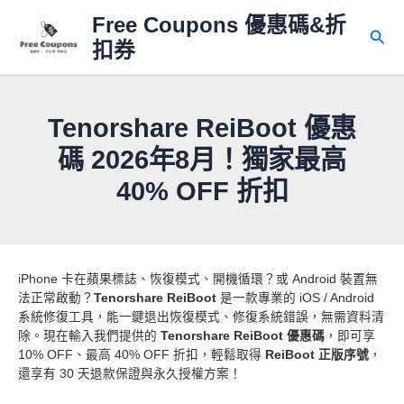
跳
Free Coupons 優惠碼&折
至
搜
扣券
主
尋
要
內
容
Tenorshare ReiBoot 優惠
碼 2026年8月！獨家最高
40% OFF 折扣
iPhone 卡在蘋果標誌、恢復模式、開機循環？或 Android 裝置無
法正常啟動？
Tenorshare ReiBoot
是一款專業的 iOS / Android
系統修復工具，能一鍵退出恢復模式、修復系統錯誤，無需資料清
除。現在輸入我們提供的
Tenorshare ReiBoot 優惠碼
，即可享
10% OFF、最高 40% OFF 折扣，輕鬆取得
ReiBoot 正版序號
，
還享有 30 天退款保證與永久授權方案！