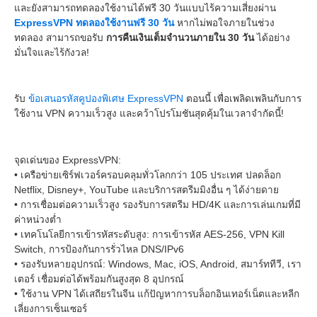
และยังสามารถทดลองใช้งานได้ฟรี 30 วันแบบไร้ความเสี่ยงผ่าน
ExpressVPN ทดลองใช้งานฟรี 30 วัน
หากไม่พอใจภายในช่วง
ทดลอง สามารถขอรับ
การคืนเงินเต็มจำนวนภายใน 30 วัน
ได้อย่าง
มั่นใจและไร้กังวล!
รับ
ข้อเสนอรหัสคูปองพิเศษ ExpressVPN
ตอนนี้ เพื่อเพลิดเพลินกับการ
ใช้งาน VPN ความเร็วสูง และคว้าโปรโมชันสุดคุ้มในเวลาจำกัดนี้!
จุดเด่นของ ExpressVPN:
• เครือข่ายเซิร์ฟเวอร์ครอบคลุมทั่วโลกกว่า 105 ประเทศ ปลดล็อก
Netflix, Disney+, YouTube และบริการสตรีมมิงอื่น ๆ ได้ง่ายดาย
• การเชื่อมต่อความเร็วสูง รองรับการสตรีม HD/4K และการเล่นเกมที่มี
ค่าหน่วงต่ำ
• เทคโนโลยีการเข้ารหัสระดับสูง: การเข้ารหัส AES-256, VPN Kill
Switch, การป้องกันการรั่วไหล DNS/IPv6
• รองรับหลายอุปกรณ์: Windows, Mac, iOS, Android, สมาร์ททีวี, เรา
เตอร์ เชื่อมต่อได้พร้อมกันสูงสุด 8 อุปกรณ์
• ใช้งาน VPN ได้เสถียรในจีน แก้ปัญหาการบล็อกอินเทอร์เน็ตและหลีก
เลี่ยงการเซ็นเซอร์