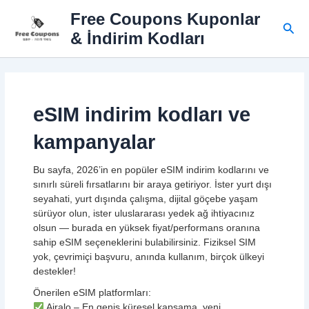
İçeriğe
Free Coupons Kuponlar
atla
Ara
& İndirim Kodları
eSIM indirim kodları ve
kampanyalar
Bu sayfa, 2026’in en popüler eSIM indirim kodlarını ve
sınırlı süreli fırsatlarını bir araya getiriyor. İster yurt dışı
seyahati, yurt dışında çalışma, dijital göçebe yaşam
sürüyor olun, ister uluslararası yedek ağ ihtiyacınız
olsun — burada en yüksek fiyat/performans oranına
sahip eSIM seçeneklerini bulabilirsiniz. Fiziksel SIM
yok, çevrimiçi başvuru, anında kullanım, birçok ülkeyi
destekler!
Önerilen eSIM platformları:
Airalo – En geniş küresel kapsama, yeni