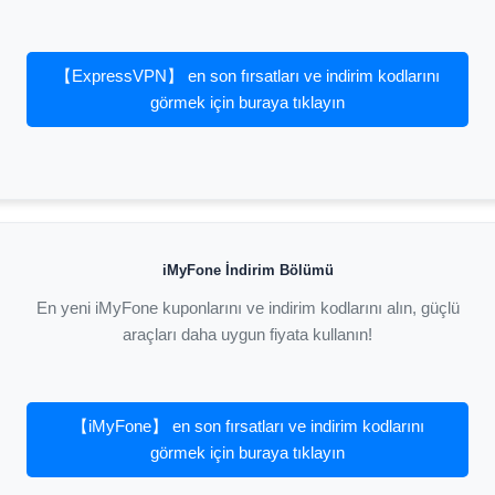
【ExpressVPN】 en son fırsatları ve indirim kodlarını
görmek için buraya tıklayın
iMyFone İndirim Bölümü
En yeni iMyFone kuponlarını ve indirim kodlarını alın, güçlü
araçları daha uygun fiyata kullanın!
【iMyFone】 en son fırsatları ve indirim kodlarını
görmek için buraya tıklayın