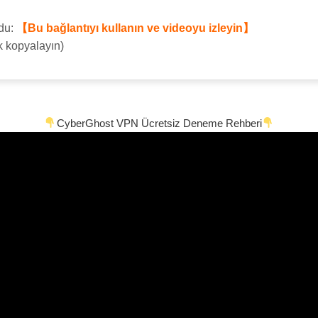
odu:
【Bu bağlantıyı kullanın ve videoyu izleyin】
k kopyalayın)
CyberGhost VPN Ücretsiz Deneme Rehberi