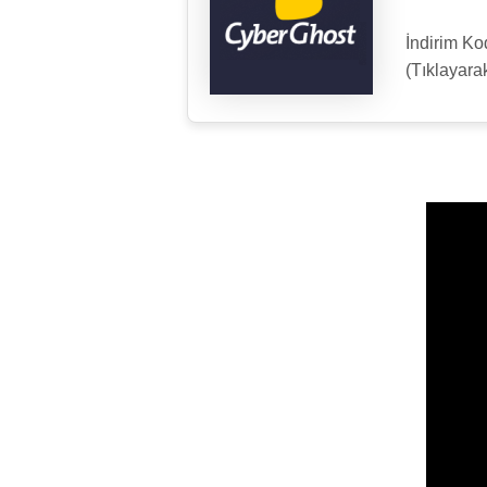
İndirim K
(Tıklayara