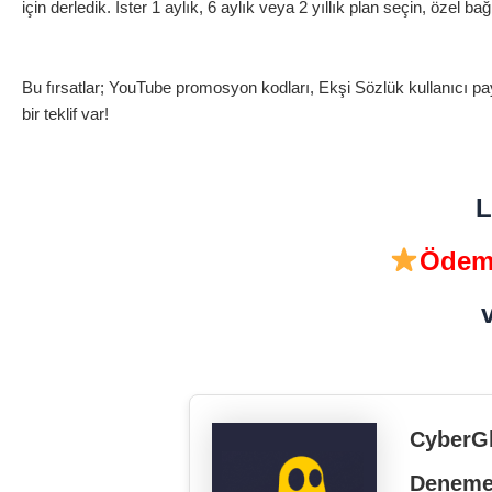
için derledik. İster 1 aylık, 6 aylık veya 2 yıllık plan seçin, özel ba
Bu fırsatlar; YouTube promosyon kodları, Ekşi Sözlük kullanıcı pay
bir teklif var!
L
Ödeme
CyberGh
Denem