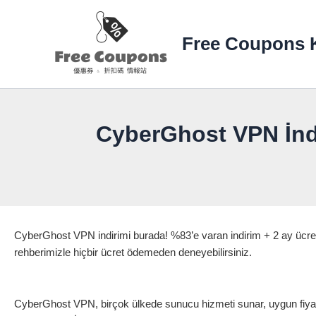
İçeriğe
atla
Free Coupons K
CyberGhost VPN İndi
CyberGhost VPN indirimi burada! %83’e varan indirim + 2 ay ücre
rehberimizle hiçbir ücret ödemeden deneyebilirsiniz.
CyberGhost VPN, birçok ülkede sunucu hizmeti sunar, uygun fiyatlı