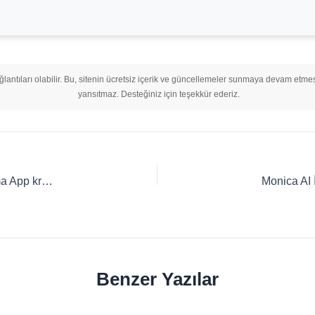
ağlantıları olabilir. Bu, sitenin ücretsiz içerik ve güncellemeler sunmaya devam etmes
yansıtmaz. Desteğiniz için teşekkür ederiz.
Gamma AI Promosyon Kodu Ağustos 2026｜Ücretsiz Gamma App kredisi + %30 indirim
Benzer Yazılar