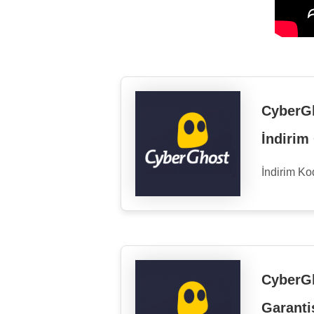
CyberG
İndirim
İndirim K
CyberGh
Garanti