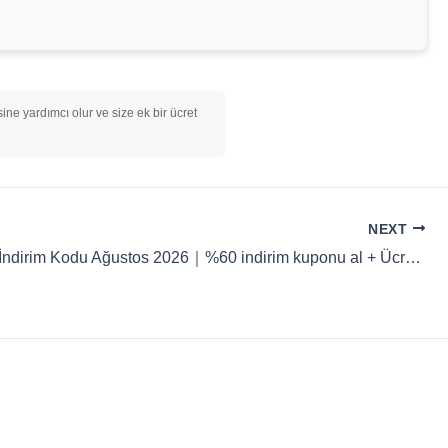
ine yardımcı olur ve size ek bir ücret
NEXT
Monica AI İndirim Kodu Ağustos 2026｜%60 indirim kuponu al + Ücretsiz AI asistanı kullan