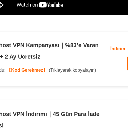
host VPN Kampanyası｜%83’e Varan
İndirim:
 + 2 Ay Ücretsiz
odu:
【Kod Gerekmez】
(Tıklayarak kopyalayın)
ost VPN İndirimi｜45 Gün Para İade
si