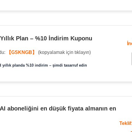
Yıllık Plan – %10 İndirim Kuponu
İn
du:
【GSKNGB】
(kopyalamak için tıklayın)
 yıllık planda %10 indirim – şimdi tasarruf edin
AI aboneliğini en düşük fiyata almanın en
Tekli