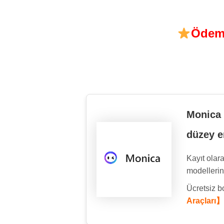
Ödeme
Monica 
düzey e
Kayıt olar
modelleri
Ücretsiz 
Araçları】