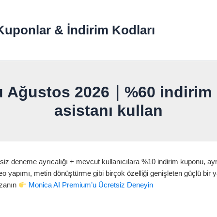
uponlar & İndirim Kodları
u Ağustos 2026｜%60 indirim k
asistanı kullan
tsiz deneme ayrıcalığı + mevcut kullanıcılara %10 indirim kuponu, ayrı
eo yapımı, metin dönüştürme gibi birçok özelliği genişleten güçlü bir
azanın
Monica AI Premium’u Ücretsiz Deneyin