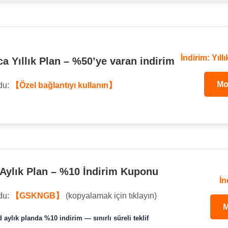
İndirim: Yıl
a Yıllık Plan – %50’ye varan indirim
Mon
du:
【Özel bağlantıyı kullanın】
Aylık Plan – %10 İndirim Kuponu
İn
du:
【GSKNGB】
(kopyalamak için tıklayın)
M
 aylık planda %10 indirim — sınırlı süreli teklif