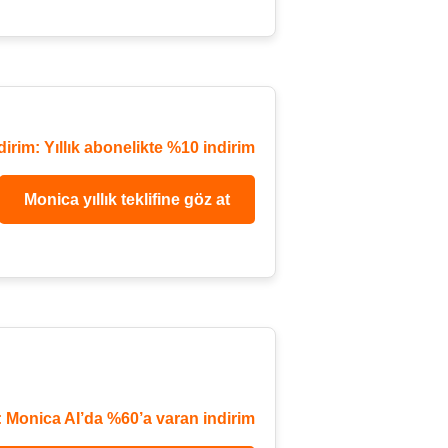
dirim: Yıllık abonelikte %10 indirim
Monica yıllık teklifine göz at
f: Monica AI’da %60’a varan indirim