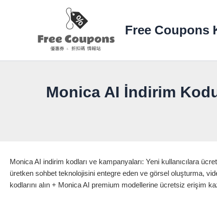
İçeriğe
atla
Free Coupons K
Monica AI İndirim Kod
Monica AI indirim kodları ve kampanyaları: Yeni kullanıcılara ücre
üretken sohbet teknolojisini entegre eden ve görsel oluşturma, vid
kodlarını alın + Monica AI premium modellerine ücretsiz erişim k