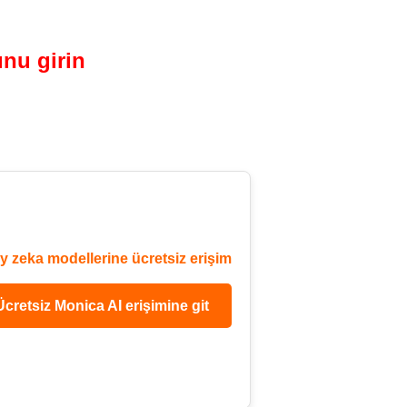
nu girin
y zeka modellerine ücretsiz erişim
Ücretsiz Monica AI erişimine git