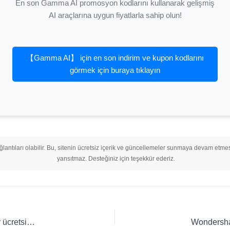
En son Gamma AI promosyon kodlarını kullanarak gelişmiş
AI araçlarına uygun fiyatlarla sahip olun!
【Gamma AI】 için en son indirim ve kupon kodlarını
görmek için buraya tıklayın
ağlantıları olabilir. Bu, sitenin ücretsiz içerik ve güncellemeler sunmaya devam etmes
yansıtmaz. Desteğiniz için teşekkür ederiz.
CyberGhost VPN İndirimi Ağustos 2026｜%83 indirim + 2 ay ücretsiz + ücretsiz deneme